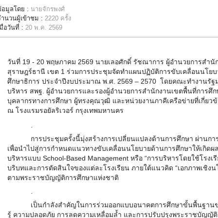
ข้อมูลโดย :
นายจักรพงศ์
จำนวนผู้เข้าชม :
2220 ครั้ง
มื่อวันที่ :
20 พ.ค. 2569
วันที่ 19 - 20 พฤษภาคม 2569
นายเลอศักดิ์ รัชณาการ ผู้อำนวยการสำนั
สุราษฎร์ธานี เขต 1
ร่วมการประชุมจัดทำแผนปฏิบัติการขับเคลื่อนนโย
ศึกษาธิการ ประจำปีงบประมาณ พ.ศ. 2569 – 2570 โดยคณะทำงานรัฐมนต
บริหาร สพฐ. ผู้อำนวยการและรองผู้อำนวยการสำนักงานเขตพื้นที่การศึก
บุคลากรทางการศึกษา ผู้ทรงคุณวุฒิ และหน่วยงานภาคีเครือข่ายที่เกี่ยว
ณ โรงแรมรอยัลริเวอร์ กรุงเทพมหานคร
.
การประชุมครั้งนี้มุ่งสร้างการเปลี่ยนแปลงด้านการศึกษา ผ่าน
เพื่อนำไปสู่การกำหนดแนวทางขับเคลื่อนนโยบายด้านการศึกษาให้เกิดผล
บริหารแบบ
School-Based Management
หรือ “การบริหารโดยใช้โรงเรี
บริบทและการตัดสินใจของแต่ละโรงเรียน ภายใต้แนวคิด “เอกภาพเชิงน
ตามพระราชบัญญัติการศึกษาแห่งชาติ
.
เป็นกำลังสำคัญในการร่วมออกแบบอนาคตการศึกษาขั้นพื้นฐานข
รู้ ความปลอดภัย การลดความเหลื่อมล้ำ และการปรับปรุงพระราชบัญญัติ