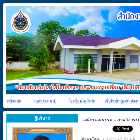
ผู้บริหาร
องค์กรคุณธรรม
»
ภาพกิจกรร
ข้อมูลโดย :
นางดวงมณี ฉิมพลี