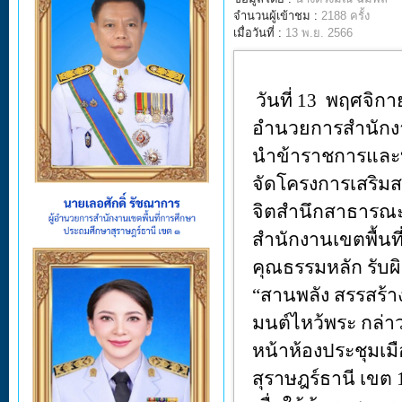
จำนวนผู้เข้าชม :
2188 ครั้ง
เมื่อวันที่ :
13 พ.ย. 2566
วันที่
13
พฤศจิก
อำนวยการสำนักงา
นำข้าราชการและบ
จัดโครงการเสริม
จิตสำนึกสาธารณะ
สำนักงานเขตพื้นท
คุณธรรมหลัก รับ
“
สานพลัง สรรสร้า
มนต์ไหว้พระ กล่า
หน้าห้องประชุมเม
สุราษฎร์ธานี เขต