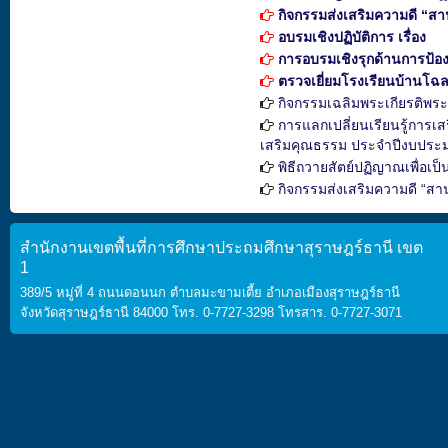
กิจกรรมส่งเสริมความดี “ส
อบรมเชิงปฏิบัติการ เรื่อง
การอบรมเชิงรุกด้านการป้อง
ตรวจเยี่ยมโรงเรียนบ้านโฉ
กิจกรรมเฉลิมพระเกียรติพร
การแลกเปลี่ยนเรียนรู้การเ
เสริมคุณธรรม ประจำปีงบประ
พิธีถวายสัตย์ปฏิญาณเพื่อเป
กิจกรรมส่งเสริมความดี “สา
สำนักงานเขตพื้นที่การศึกษาประถมศึกษาสุราษฎร์ธานี เขต
1
389/5 หมู่ที่ 4 ถนนดอนนก ตำบลมะขามเตี้ย อำเภอเมืองสุราษฎร์ธานี
จังหวัดสุราษฎร์ธานี 84000 โทร. 0-7727-3298 โทรสาร. 0-7727-3071