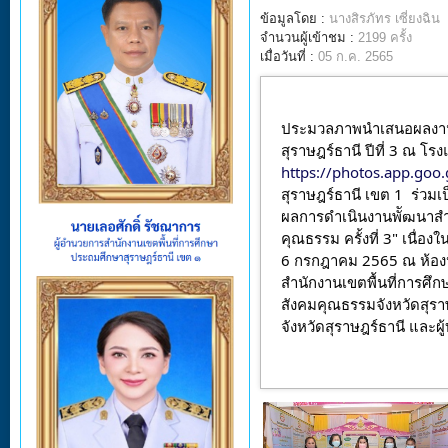
ข้อมูลโดย :
นางสิรภัทร เซี่ยงฉิน
จำนวนผู้เข้าชม :
2199 ครั้ง
เมื่อวันที่ :
05 ก.ค. 2565
ประมวลภาพนำเสนอผลงาน
https://photos.app.go
สุราษฎร์ธานี เขต 1  ร่ว
ผลการดำเนินงานพััฒนาสำน
คุณธรรม ครั้งที่ 3" เนื่อ
6 กรกฎาคม 2565 ณ ห้องประช
สำนักงานเขตพื้นที่การศึ
สังคมคุณธรรมจังหวัดสุรา
จังหวัดสุราษฎร์ธานี และผู