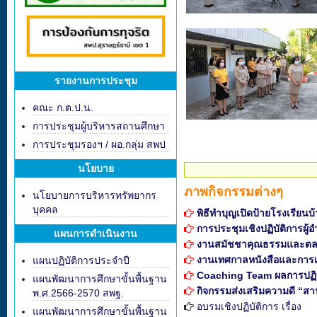
รายงานการประชุม
คณะ ก.ต.ป.น.
การประชุมผู้บริหารสถานศึกษา
การประชุมรองฯ / ผอ.กลุ่ม สพป
นโยบาย
ภาพกิจกรรมต่างๆ
นโยบายการบริหารทรัพยากร
บุคคล
พิธีทำบุญเปิดป้ายโรงเรียน
การประชุมเชิงปฏิบัติการผ
แผนการดำเนินงาน
งานสมัชชาคุณธรรมและตล
งานเทศกาลหนังสือและการเร
แผนปฏิบัติการประจำปี
Coaching Team ผลการปฏิบัติ
แผนพัฒนาการศึกษาขั้นพื้นฐาน
กิจกรรมส่งเสริมความดี “ส
พ.ศ.2566-2570 สพฐ.
อบรมเชิงปฏิบัติการ เรื่อง
แผนพัฒนาการศึกษาขั้นพื้นฐาน