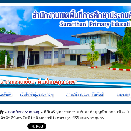
»
ภาพกิจกรรมต่างๆ
» พิธีเจริญพระพุทธมนต์และทำบุญตักบาตร เนื่องในว
เจ้าฟ้าทีปังกรรัศมีโชติ มหาวชิโรตมางกูร สิริวิบูลยราชกุมาร