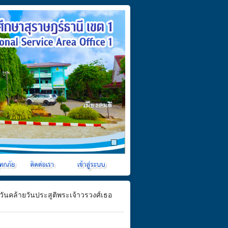
ันคล้ายวันประสูติพระเจ้าวรวงศ์เธอ