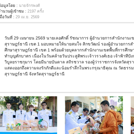
ข้อมูลโดย :
นายจักรพงศ์
จำนวนผู้เข้าชม :
2197 ครั้ง
มื่อวันที่ :
29 เม.ย. 2569
วันที่ 29 เมษายน 2569
นายเลอศักดิ์ รัชณาการ ผู้อำนวยการสำนักงานเข
สุราษฎร์ธานี เขต
1
มอบหมายให้นายสมใจ สิกขวัฒน์ รอง
ผู้อำนวยการส
ศึกษาสุราษฎร์ธานี เขต
1
พร้อมด้วยบุคลากร
สำนักงานเขตพื้นที่การศึกษ
ทำบุญตักบาตร เนื่องในวันคล้ายวันประสูติพระเจ้าวรวงศ์เธอ เจ้าฟ้าทีปัง
วิบูลยราชกุมาร โดยมีนายบันดาล สถิรชวาล รองผู้ว่าราชการจังหวัดสุราษ
แสดงออกถึงความจงรักภักดีและน้อมรำลึกในพระกรุณาธิคุณ ณ วัดธรร
สุราษฎร์ธานี จังหวัดสุราษฎร์ธานี