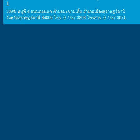
1
389/5 หมู่ที่ 4 ถนนดอนนก ตำบลมะขามเตี้ย อำเภอเมืองสุราษฎร์ธานี
จังหวัดสุราษฎร์ธานี 84000 โทร. 0-7727-3298 โทรสาร. 0-7727-3071