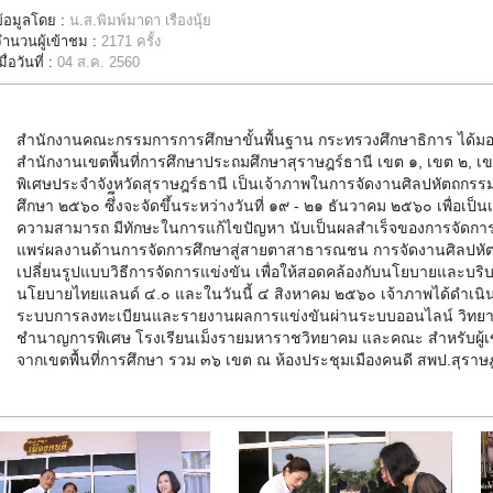
ข้อมูลโดย :
น.ส.พิมพ์มาดา เรืองนุ้ย
จำนวนผู้เข้าชม :
2171 ครั้ง
มื่อวันที่ :
04 ส.ค. 2560
สำนักงานคณะกรรมการการศึกษาขั้นพื้นฐาน กระทรวงศึกษาธิการ ได้มอบ
สำนักงานเขตพื้นที่การศึกษาประถมศึกษาสุราษฎร์ธานี เขต ๑, เขต ๒, เ
พิเศษประจำจังหวัดสุราษฎร์ธานี เป็นเจ้าภาพในการจัดงานศิลปหัตถกรรมนั
ศึกษา ๒๕๖๐ ซึ่ีงจะจัดขึ้นระหว่างวันที่ ๑๙ - ๒๑ ธันวาคม ๒๕๖๐ เพื่อเป็น
ความสามารถ มีทักษะในการแก้ไขปัญหา นับเป็นผลสำเร็จของการจัดการศึ
แพร่ผลงานด้านการจัดการศึกษาสู่สายตาสาธารณชน การจัดงานศิลปหั
เปลี่ยนรูปแบบวิธีการจัดการแข่งขัน เพื่อให้สอดคล้องกับนโยบายและบริ
นโยบายไทยแลนด์ ๔.๐ และในวันนี้ ๔ สิงหาคม ๒๕๖๐ เจ้าภาพได้ดำเนิ
ระบบการลงทะเบียนและรายงานผลการแข่งขันผ่านระบบออนไลน์ วิทยา
ชำนาญการพิเศษ โรงเรียนเม็งรายมหาราชวิทยาคม และคณะ สำหรับผู้เข
จากเขตพื้นที่การศึกษา รวม ๓๖ เขต ณ ห้องประชุมเมืองคนดี สพป.สุราษ