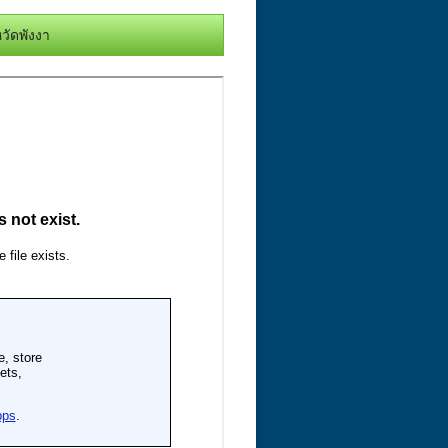
วัดพังงา