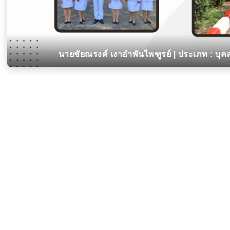
นายชัยณรงค์ เงาอำพันไพฑูรย์ | ประเภท : บ