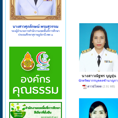
นางสาวณัฐพร บุญจุ่น
นักทรัพยากรบุคคลชํานาญกา
ดาวน์โหลด
(2.91 MB)