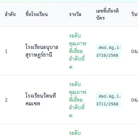
เลขที่เกียรติ
ลำดับ
ชื่อโรงเรียน
รางวัล
วัน
บัตร
ระดับ
คุณภาพ
โรงเรียนอนุบาล
สพป.สฎ.1-
1
ดีเยี่ยม
04
สุราษฎร์ธานี
3710/2568
ลําดับที่
๑
ระดับ
คุณภาพ
โรงเรียนวัดนที
สพป.สฎ.1-
2
ดีเยี่ยม
04
คมเขต
3711/2568
ลําดับที่
๒
ระดับ