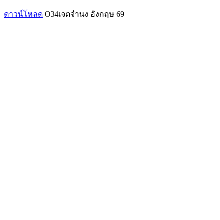
ดาวน์โหลด
O34เจตจำนง อังกฤษ 69