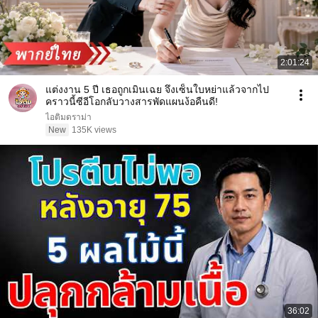
2:01:24
แต่งงาน 5 ปี เธอถูกเมินเฉย จึงเซ็นใบหย่าแล้วจากไป
คราวนี้ซีอีโอกลับวางสารพัดแผนง้อคืนดี!
ไอติมดราม่า
New
135K views
36:02