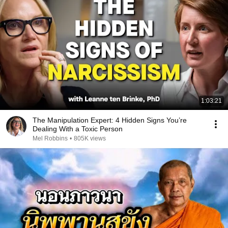
1:03:21
The Manipulation Expert: 4 Hidden Signs You’re
Dealing With a Toxic Person
Mel Robbins
•
805K views