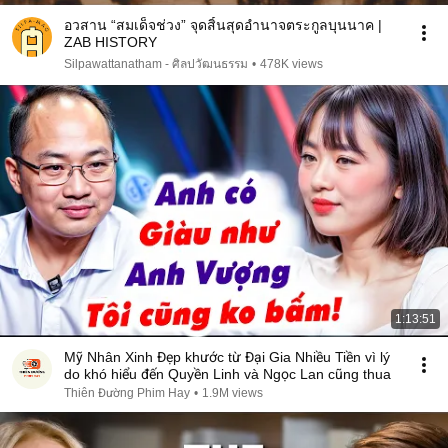
อวสาน “สมเด็จช่วง” จุดสิ้นสุดอำนาจตระกูลบุนนาค |
ZAB HISTORY
Silpawattanatham - ศิลปวัฒนธรรม
•
478K views
1:13:51
Mỹ Nhân Xinh Đẹp khước từ Đại Gia Nhiều Tiền vì lý
do khó hiểu đến Quyền Linh và Ngọc Lan cũng thua
Thiên Đường Phim Hay
•
1.9M views