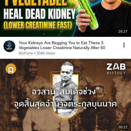
26:27
Your Kidneys Are Begging You to Eat These 5
Vegetables Lower Creatinine Naturally After 60
BioPulse
•
308K views
30:22