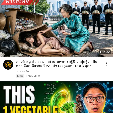
1:45:32
สาวท้องถูกไล่ออกจากบ้าน มหาเศรษฐินีเจอปุ๊บรู้ว่าเป็น
สายเลือดเดียวกัน จึงรับเข้าตระกูลและตามใจสุดๆ!
ราชาหนัง
New
176K views