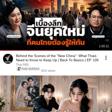
1:00:11
Behind the Scenes of the "New China": What Thais
Need to Know to Keep Up | Back To Basics | EP. 105
Thai PBS
Auto-dubbed
81K views