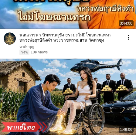
3:44:00
นอนภาวนา นิพพานสุขัง ธรรมะไม่มีโฆษณาแทรก
หลวงพ่อฤาษีลิงดำ พระราชพรหมยาน วัดท่าซุง
มากับบุญ
New
10K views
1:49:06