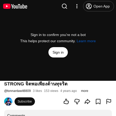
Open App
Sign in to confirm you’re not a bot
This helps protect our community.
Learn more
Sign in
STRONG จิตพอเพียงต้านทุจริต
@
tonnantawit8809
3 likes
153 views
4 years ago
more
Subscribe
Comments