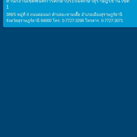
สำนักงานเขตพื้นที่การศึกษาประถมศึกษาสุราษฎร์ธานี เขต
1
389/5 หมู่ที่ 4 ถนนดอนนก ตำบลมะขามเตี้ย อำเภอเมืองสุราษฎร์ธานี
จังหวัดสุราษฎร์ธานี 84000 โทร. 0-7727-3298 โทรสาร. 0-7727-3071